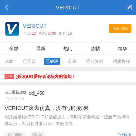
VERICUT
VERICUT
收藏
+382
今日:
12
主题:
2700
排名:
16
全部
最新
热门
热帖
精华
求助
已回复
已解决
分享
经典资料
视频教程
(必读)UG爱好者论坛发帖须知！
公告
点击重新加载
cdj_456
2022-10-20
VERICUT滚齿仿真，没有切削效果
刚开始接触VERICUT和滚齿加工，有时候需要研发一些新产品和特
殊齿形，因为有过滚刀设计失误造成 ...
16956
55
#已解决