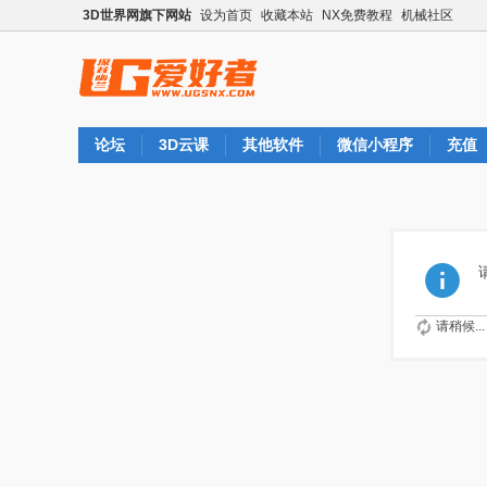
3D世界网旗下网站
设为首页
收藏本站
NX免费教程
机械社区
论坛
3D云课
其他软件
微信小程序
充值
请稍候...