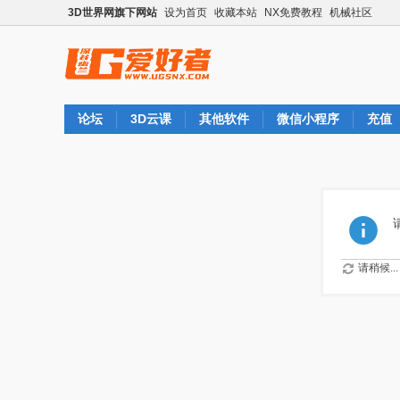
3D世界网旗下网站
设为首页
收藏本站
NX免费教程
机械社区
论坛
3D云课
其他软件
微信小程序
充值
请稍候...