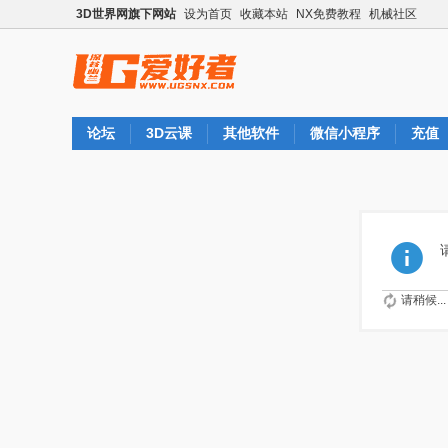
3D世界网旗下网站
设为首页
收藏本站
NX免费教程
机械社区
论坛
3D云课
其他软件
微信小程序
充值
请稍候...