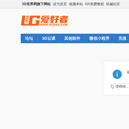
3D世界网旗下网站
设为首页
收藏本站
NX免费教程
机械社区
论坛
3D云课
其他软件
微信小程序
充值
请稍候...