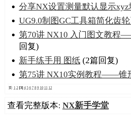
分享NX设置测量默认显示xyz
UG9.0制图GC工具箱简化齿
第70讲 NX10 入门图文教
回复)
新手练手用 图纸
(2篇回复)
第75讲 NX10实例教程——
页:
1
2
[3]
4
5
6
7
8
9
10
11
12
查看完整版本:
NX新手学堂