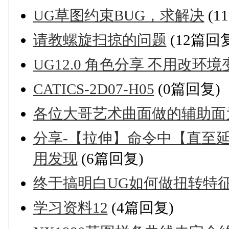
UG草图约束BUG，求解决
(1
请教螺旋扫掠的问题
(12篇回
UG12.0 角色分享 不用改环
CATICS-2D07-H05
(0篇回复)
各位大哥艺术曲面做的辅助面
分享-【拉伸】命令中【直至
用发现
(6篇回复)
终于搞明白UG如何做扭转特
学习资料12
(4篇回复)