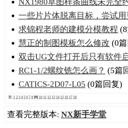
NX1980草图样条曲线未完
一些片片体脱离目标，尝试用
求锦程老师的建模分模教程
(
慧正的制图模板怎么修改
(0篇
双击UG文件打开后只有软件
RC1-1/2螺纹铣怎么画？
(5篇
CATICS-2D07-L05
(0篇回复)
页:
1
2
3
4
5
6
7
8
[9]
10
11
12
13
14
15
16
17
18
查看完整版本:
NX新手学堂