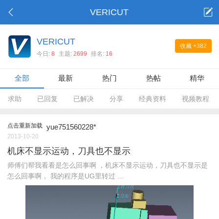
VERICUT
VERICUT
收藏
+382
今日:
8
主题:
2699
排名:
16
全部
最新
热门
热帖
精华
求助
已回复
已解决
分享
经典资料
视频教程
点击重新加载
yue751560228*
2013-10-20
机床不显示运动，刀具也不显示
师傅们帮我看看是怎么回事啊 ，机床不显示运动，刀具也不显示是
怎么回事啊， 我的程序是UG里转过 ...