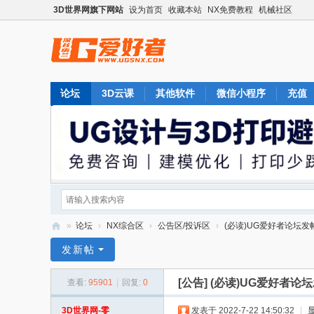
3D世界网旗下网站
设为首页
收藏本站
NX免费教程
机械社区
论坛
3D云课
其他软件
微信小程序
充值
»
论坛
›
NX综合区
›
公告区/投诉区
›
(必读)UG爱好者论坛发
U
发新帖
G
[公告]
(必读)UG爱好者论
查看:
95901
|
回复:
0
爱
好
3D世界网-零
发表于 2022-7-22 14:50:32
|