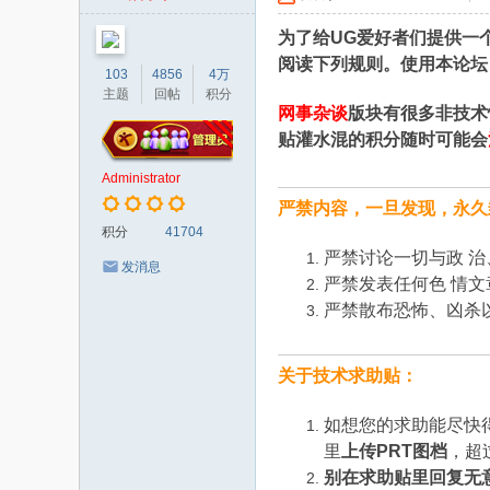
者
为了给UG爱好者们提供一
阅读下列规则。使用本论坛
103
4856
4万
主题
回帖
积分
网事杂谈
版块有很多非技术
贴灌水混的积分随时可能会
Administrator
严禁内容，一旦发现，永久
积分
41704
严禁讨论一切与政 
发消息
严禁发表任何色 情文
严禁散布恐怖、凶杀
关于技术求助贴：
如想您的求助能尽快
里
上传PRT图档
，超
别在求助贴里
回复无