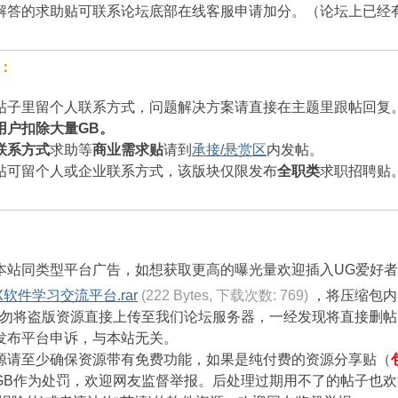
解答的求助贴可联系论坛底部在线客服申请加分。（论坛上已经
：
帖子里留个人联系方式，问题解决方案请直接在主题里跟帖回复
用户扣除大量GB。
联系方式
求助等
商业需求贴
请到
承接/悬赏区
内发帖。
帖可留个人或企业联系方式，该版块仅限发布
全职类
求职招聘贴
本站同类型平台广告，如想获取更高的曝光量欢迎插入UG爱好
X软件学习交流平台.rar
(222 Bytes, 下载次数: 769)
，将压缩包内
勿将盗版资源直接上传至我们论坛服务器，一经发现将直接删帖
发布平台申诉，与本站无关。
源请至少确保资源带有免费功能，如果是纯付费的资源分享贴（
GB作为处罚，欢迎网友监督举报。后处理过期用不了的帖子也