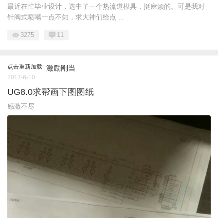
最近在忙毕业设计，选中了一个热流道模具，挺麻烦的。可是我对
针阀式喷嘴一点不知，求大神们给点 ...
3275
11
点击重新加载
激励刚当
2017-6-10
UG8.0求帮画下图图纸
感激不尽