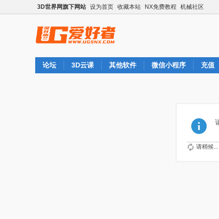
3D世界网旗下网站
设为首页
收藏本站
NX免费教程
机械社区
论坛
3D云课
其他软件
微信小程序
充值
请稍候...