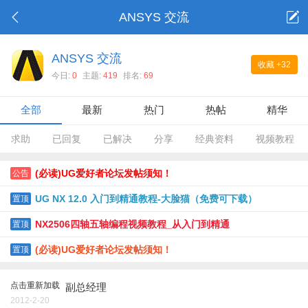
ANSYS 交流
ANSYS 交流
收藏
+32
今日:
0
主题:
419
排名:
69
全部
最新
热门
热帖
精华
求助
已回复
已解决
分享
经典资料
视频教程
(必读)UG爱好者论坛发帖须知！
公告
UG NX 12.0 入门到精通教程-大脸猫（免费可下载）
置顶
NX2506四轴五轴编程视频教程_从入门到精通
置顶
(必读)UG爱好者论坛发帖须知！
置顶
点击重新加载
副总经理
2012-2-20