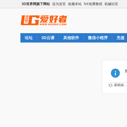
3D世界网旗下网站
设为首页
收藏本站
NX免费教程
机械社区
论坛
3D云课
其他软件
微信小程序
充值
请稍候...