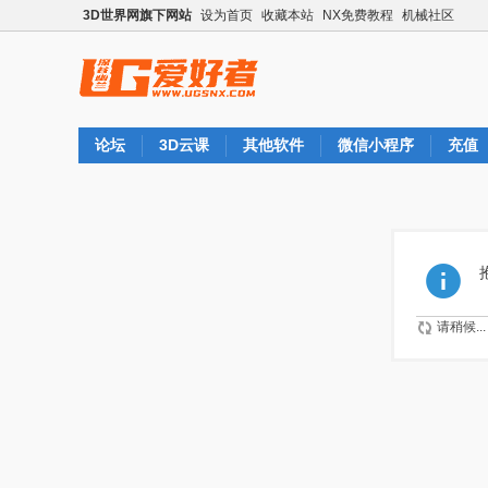
3D世界网旗下网站
设为首页
收藏本站
NX免费教程
机械社区
论坛
3D云课
其他软件
微信小程序
充值
请稍候...