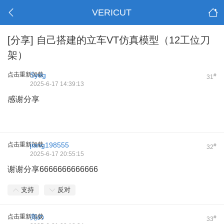
VERICUT
[分享]
自己搭建的立车VT仿真模型（12工位刀
架）
点击重新加载
Sydg
#
31
2025-6-17 14:39:13
感谢分享
点击重新加载
jiang198555
#
32
2025-6-17 20:55:15
谢谢分享6666666666666
支持
反对
点击重新加载
亮の
#
33