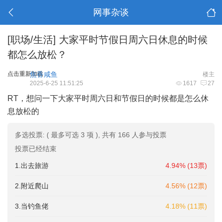
网事杂谈
[职场/生活]
大家平时节假日周六日休息的时候
都怎么放松？
点击重新加载
焦香咸鱼
楼主
2025-6-25 11:51:25
1617
27
RT，想问一下大家平时周六日和节假日的时候都是怎么休
息放松的
多选投票: ( 最多可选 3 项 ), 共有 166 人参与投票
投票已经结束
1.出去旅游
4.94% (13票)
2.附近爬山
4.56% (12票)
3.当钓鱼佬
4.18% (11票)