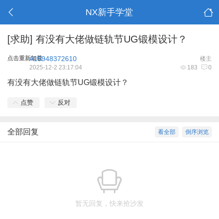
NX新手学堂
[求助]
有没有大佬做链轨节UG锻模设计？
点击重新加载
A15948372610
楼主
2025-12-2 23:17:04
183
0
有没有大佬做链轨节UG锻模设计？
点赞
反对
全部回复
看全部
倒序浏览
暂无回复，快来抢沙发