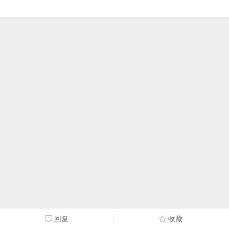
回复
收藏