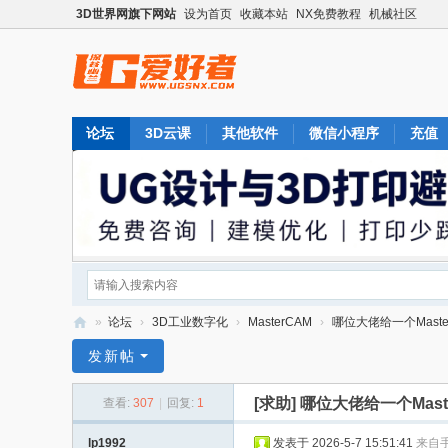
3D世界网旗下网站
设为首页
收藏本站
NX免费教程
机械社区
论坛
3D云课
其他软件
微信小程序
充值
»
论坛
›
3D工业数字化
›
MasterCAM
›
哪位大佬给一个Maste
U
发新帖
G
[求助]
哪位大佬给一个Mas
查看:
307
|
回复:
1
爱
好
lp1992
发表于 2026-5-7 15:51:41
来自