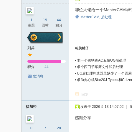
者
哪位大佬给一个MasterCAM
MasterCAM
,
后处理
1
19
44
主题
回帖
积分
列兵
相关帖子
•
求一个铼钠克AC五轴UG后处理
积分
44
•
求个西门子车床文件和后处理
•
UG后处理构造器里缺少了一个圆
发消息
•
求助走心机Star20J-Typec 和Citiz
回复
徐加裕
发表于 2026-5-13 14:07:02
|
感谢分享
0
7
28