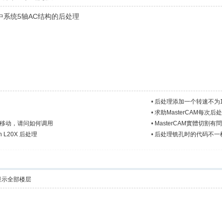
华中系统5轴AC结构的后处理
•
后处理添加一个转速不为
•
求助MasterCAM每次
周移动，请问如何调用
•
MasterCAM實體切割有
en L20X 后处理
•
后处理铣孔时的代码不一
显示全部楼层