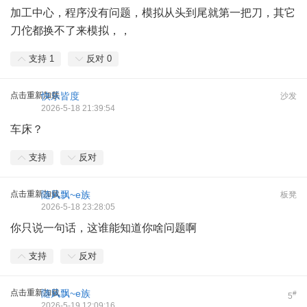
加工中心，程序没有问题，模拟从头到尾就第一把刀，其它
刀佗都换不了来模拟，，
支持
1
反对
0
点击重新加载
快乐皆度
沙发
2026-5-18 21:39:54
车床？
支持
反对
点击重新加载
随风飘~e族
板凳
2026-5-18 23:28:05
你只说一句话，这谁能知道你啥问题啊
支持
反对
点击重新加载
随风飘~e族
#
5
2026-5-19 12:09:16