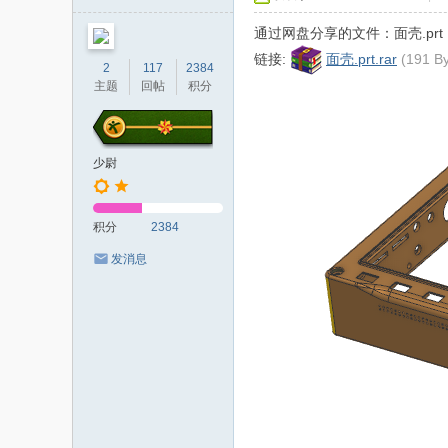
者
通过网盘分享的文件：面壳.prt
链接:
面壳.prt.rar
(191 B
2
117
2384
主题
回帖
积分
少尉
积分
2384
发消息