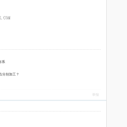
标系
右分别加工？
举报