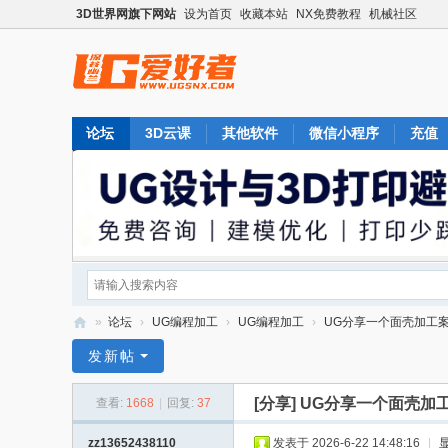
3D世界网旗下网站
设为首页
收藏本站
NX免费教程
机械社区
论坛
3D云课
其他软件
微信小程序
充值
»
论坛
›
UG编程加工
›
UG编程加工
›
UG分享一个面壳加工
U
发新帖
G
[分享]
UG分享一个面壳加
查看:
1668
|
回复:
37
爱
好
zz13652438110
发表于 2026-6-22 14:48:16
|