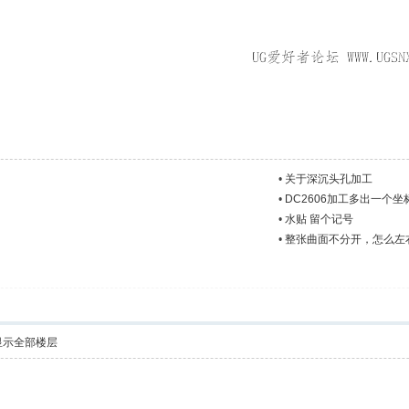
•
关于深沉头孔加工
•
DC2606加工多出一个坐
•
水贴 留个记号
•
整张曲面不分开，怎么左
显示全部楼层