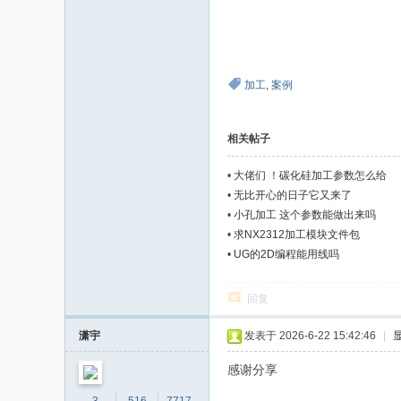
加工
,
案例
相关帖子
•
大佬们 ！碳化硅加工参数怎么给
•
无比开心的日子它又来了
•
小孔加工 这个参数能做出来吗
•
求NX2312加工模块文件包
•
UG的2D编程能用线吗
回复
潇宇
发表于 2026-6-22 15:42:46
|
感谢分享