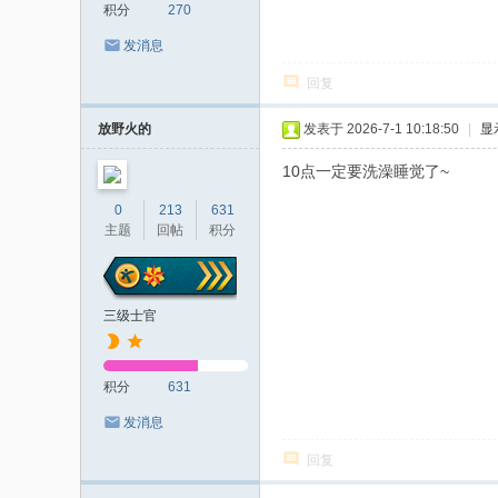
积分
270
发消息
回复
放野火的
发表于 2026-7-1 10:18:50
|
显
10点一定要洗澡睡觉了~
0
213
631
主题
回帖
积分
三级士官
积分
631
发消息
回复