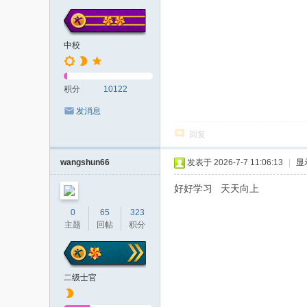
中校
积分
10122
发消息
回复
wangshun66
发表于 2026-7-7 11:06:13
|
显
好好学习 天天向上
0
65
323
主题
回帖
积分
二级士官