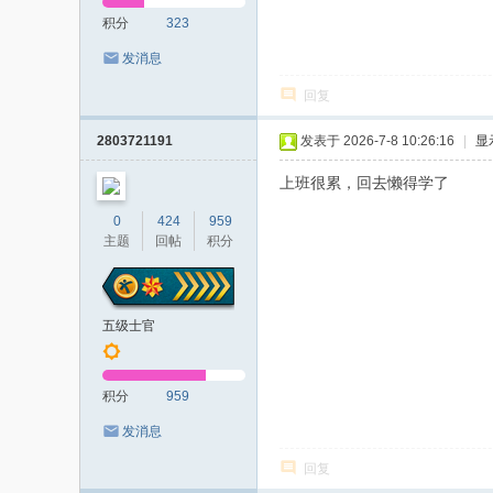
积分
323
发消息
回复
2803721191
发表于 2026-7-8 10:26:16
|
显
上班很累，回去懒得学了
0
424
959
主题
回帖
积分
五级士官
积分
959
发消息
回复