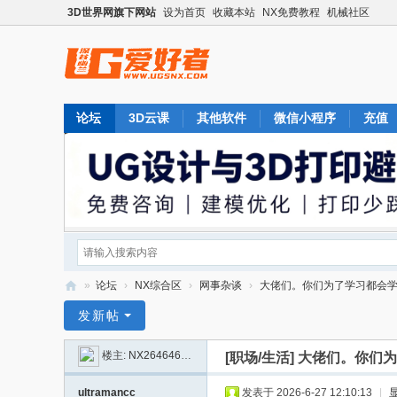
3D世界网旗下网站
设为首页
收藏本站
NX免费教程
机械社区
论坛
3D云课
其他软件
微信小程序
充值
»
论坛
›
NX综合区
›
网事杂谈
›
大佬们。你们为了学习都会学到
U
发新帖
G
楼主:
NX2646464584
[职场/生活]
大佬们。你们为
爱
好
ultramancc
发表于 2026-6-27 12:10:13
|