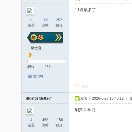
者
11点最多了
0
108
257
主题
回帖
积分
二级士官
积分
257
发消息
回复
dfdsfdsfdsffsdf
发表于 2026-6-27 16:46:12
|
刷抖音学习
4
458
1158
主题
回帖
积分