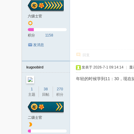
六级士官
积分
1158
发消息
回复
kugoobird
发表于 2026-7-1 09:14:14
|
显
年轻的时候学到11：30，现在
1
38
270
主题
回帖
积分
二级士官