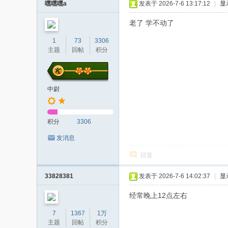
嘿嘿嘿a
发表于 2026-7-6 13:17:12
|
显
老了 学不动了
1
73
3306
主题
回帖
积分
中尉
积分
3306
发消息
回复
33828381
发表于 2026-7-6 14:02:37
|
显
经常晚上12点左右
7
1367
1万
主题
回帖
积分