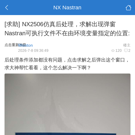
NX Nastran
[求助]
NX2506仿真后处理，求解出现弹窗
Nastran可执行文件不在由环境变量指定的位置:
点击重新加载
Wonton
楼主
2026-7-8 09:36:49
120
2
后处理条件添加都没有问题，点击求解之后弹出这个窗口，
求大神帮忙看看，这个怎么解决一下啊？