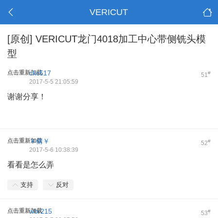
VERICUT
[原创]
VERICUT龙门4018加工中心带侧铣头模
型
点击重新加载
ckc517
#
51
2017-5-5 21:05:59
谢谢分享！
点击重新加载
￥倩￥
#
52
2017-5-6 10:38:39
看看是怎么弄
支持
反对
点击重新加载
wbr215
#
53