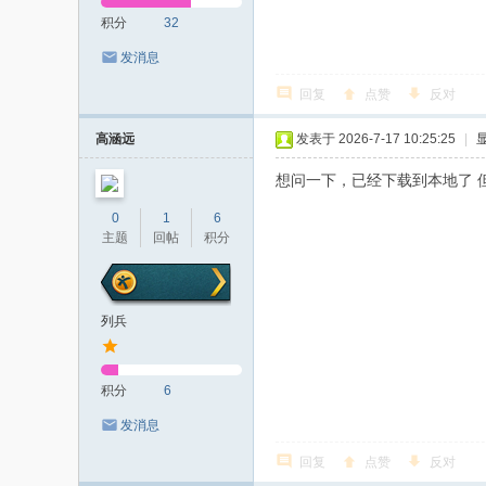
积分
32
发消息
回复
点赞
反对
高涵远
发表于 2026-7-17 10:25:25
|
想问一下，已经下载到本地了 
0
1
6
主题
回帖
积分
列兵
积分
6
发消息
回复
点赞
反对