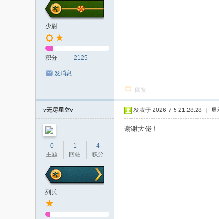
少尉
积分
2125
发消息
回复
v无尽星空v
发表于 2026-7-5 21:28:28
|
显
谢谢大佬！
0
1
4
主题
回帖
积分
列兵