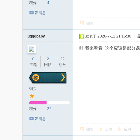
积分
4
发消息
回复
ugggbaby
发表于 2026-7-12 21:16:30
|
哇 我来看看 这个应该是部分
0
2
22
主题
回帖
积分
列兵
积分
22
发消息
回复
点赞
反对