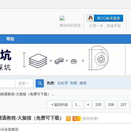
微信扫码登录
只需一步，快速开始
帮助
热搜:
后处理
制图
建模
搜索
搜
入门到精通教程-大脸猫（免费可下载） ...
索
返回列表
1 ...
105
106
107
入门到精通教程-大脸猫（免费可下载）
荐
火...
[复制链接]
显示全部楼层