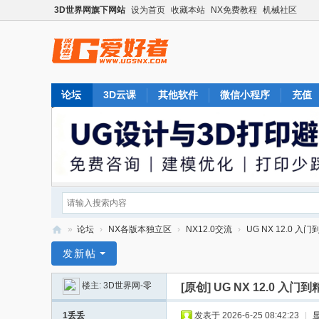
3D世界网旗下网站
设为首页
收藏本站
NX免费教程
机械社区
论坛
3D云课
其他软件
微信小程序
充值
»
论坛
›
NX各版本独立区
›
NX12.0交流
›
UG NX 12.0 
U
发新帖
G
楼主:
3D世界网-零
[原创]
UG NX 12.0 
爱
好
1丢丢
发表于 2026-6-25 08:42:23
|