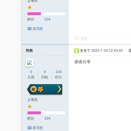
上等兵
积分
104
发消息
回复
符然
发表于 2025-7-24 12:45:45
|
谢谢分享
0
6
104
主题
回帖
积分
上等兵
积分
104
发消息