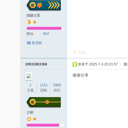
四级士官
积分
842
发消息
回复
19931863368
发表于 2025-7-3 20:21:57
|
显
谢谢分享
1
1151
2885
主题
回帖
积分
少尉