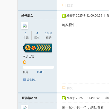
回复
皓仔馨女
发表于 2025-7-31 09:00:29
|
确实很牛。
1
4
1008
主题
回帖
积分
六级士官
积分
1008
发消息
回复
风语者aabb
发表于 2025-8-1 14:02:45
|
显
瞅一瞅-小兵一个，到处看看