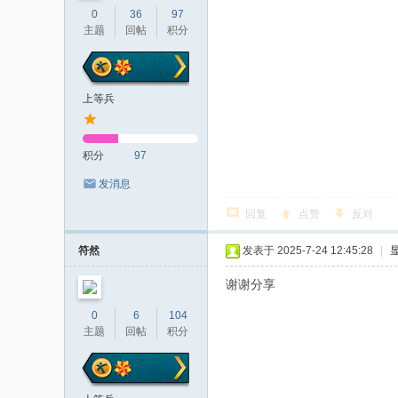
0
36
97
主题
回帖
积分
上等兵
积分
97
发消息
回复
点赞
反对
符然
发表于 2025-7-24 12:45:28
|
谢谢分享
0
6
104
主题
回帖
积分