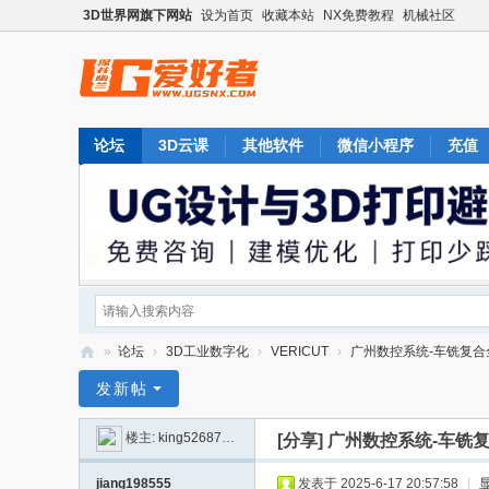
3D世界网旗下网站
设为首页
收藏本站
NX免费教程
机械社区
论坛
3D云课
其他软件
微信小程序
充值
»
论坛
›
3D工业数字化
›
VERICUT
›
广州数控系统-车铣复合全功能-
U
发新帖
G
楼主:
king52687908
[分享]
广州数控系统-车铣复合全
爱
好
jiang198555
发表于 2025-6-17 20:57:58
|