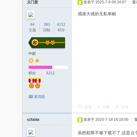
义门堂
发表于 2025-7-6 09:34:07
|
显
感谢大佬的无私奉献
44
383
4212
主题
回帖
积分
中尉
积分
4212
发消息
回复
点赞
反对
szfabia
发表于 2025-7-18 16:10:00
|
虽然权限不够下载不了,还是点