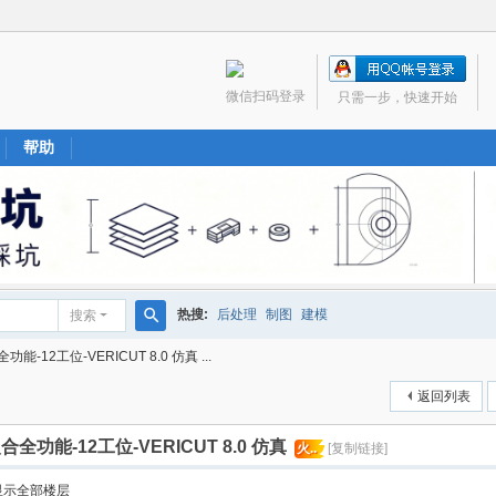
微信扫码登录
只需一步，快速开始
帮助
热搜:
后处理
制图
建模
搜索
搜
12工位-VERICUT 8.0 仿真 ...
索
返回列表
功能-12工位-VERICUT 8.0 仿真
火..
[复制链接]
显示全部楼层