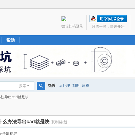
微信扫码登录
只需一步，快速开始
帮助
热搜:
后处理
制图
建模
搜索
搜
导出cad就是块 ...
索
什么办法导出cad就是块
[复制链接]
示全部楼层