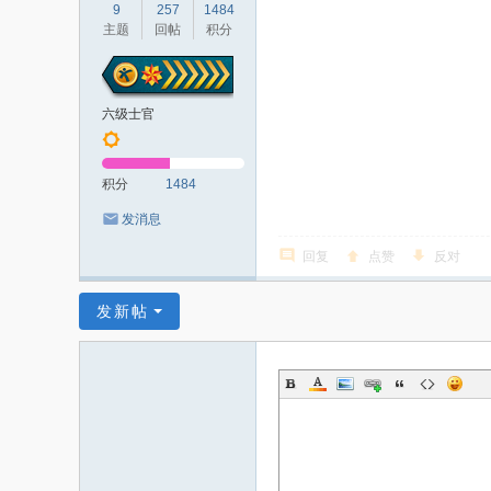
9
257
1484
主题
回帖
积分
六级士官
积分
1484
发消息
回复
点赞
反对
发新帖