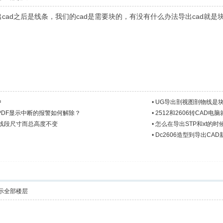
cad之后是线条，我们的cad是需要块的，有没有什么办法导出cad就是
中
•
UG导出剖视图剖物线是
出PDF显示中断的报警如何解除？
•
2512和2606转CAD电
改线段尺寸而总高度不变
•
怎么在导出STP和xt的
•
Dc2606造型到导出CAD新
示全部楼层