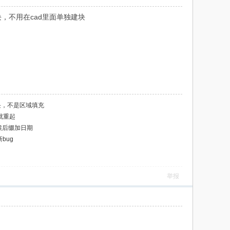
块，不用在cad里面单独建块
块，不是区域填充
脑就重起
时候后缀加日期
bug
举报