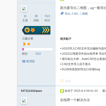
者
因为要导出二维图，ug一般导出
导出
,
CAD
,
二维图
11
36
513
主题
回帖
积分
三级士官
相关帖子
•
UG10导入CAD文件无法编辑与选
积分
513
•
UG2312用星空外挂出程序单 导
•
请问各位大神，AutoCAD怎么更
发消息
•
CAD文件导入后不显示
•
Dc2606造型到导出CAD新bug
回复
547111442quan
发表于 2025-8-4 09:41:33
|
显
在线蹲一个解决办法