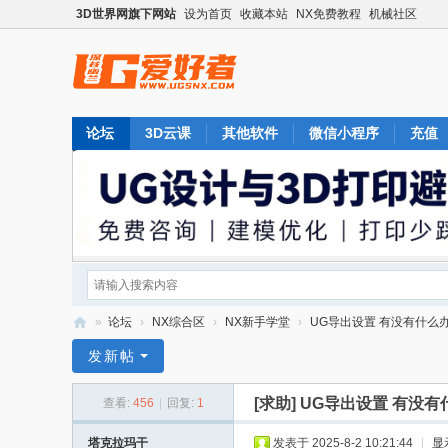
3D世界网旗下网站
设为首页
收藏本站
NX免费教程
机械社区
论坛
3D云课
其他软件
微信小程序
充值
»
论坛
›
NX综合区
›
NX新手学堂
›
UG导出设置 有没有什么办法
U
发新帖
G
[求助]
UG导出设置 有没有
查看:
456
|
回复:
1
爱
好
塔克拉玛干
发表于 2025-8-2 10:21:44
|
显