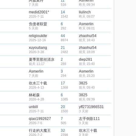
阿兹莫丹
11
Asmerlin
7 天前
516
昨天 09:34
medid2001*
14
liulinch
2026-7-11
1542
昨天 09:07
负债者联盟
6
Asmerlin
5 天前
292
昨天 09:01
religioukite
44
zhaohui54
2025-12-16
8974
前天 18:43
xuyouliang
21
zhaohui54
2026-3-28
2482
前天 18:09
夏季里那丝清凉
2
dwp281
前天 11:17
289
前天 15:40
Asmerlin
3
Asmerlin
7 天前
294
前天 15:20
吹水三十载
17
3825
2026-4-13
1368
前天 09:40
林彬森
6
3825
2026-4-28
1085
前天 09:39
unbill
20
yff2731966531
2026-7-11
1500
3 天前
qiao1992627
7
左手倒影111
2026-7-6
505
3 天前
行走的大魔王
32
吹水三十载
2026-7-2
2398
3 天前