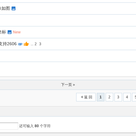
体如图
坐标
New
持2606
...
2
3
下一页 »
返 回
1
2
3
4
还可输入
80
个字符