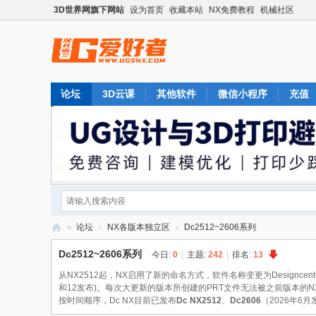
3D世界网旗下网站
设为首页
收藏本站
NX免费教程
机械社区
论坛
3D云课
其他软件
微信小程序
充值
»
论坛
›
NX各版本独立区
›
Dc2512~2606系列
U
Dc2512~2606系列
今日:
0
|
主题:
242
|
排名:
13
G
从NX2512起，NX启用了新的命名方式，软件名称变更为Designce
爱
和12发布)。每次大更新的版本所创建的PRT文件无法被之前版本的N
按时间顺序，Dc NX目前已发布
Dc NX2512
、
Dc2606
（2026年6
好