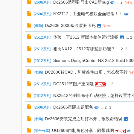
Dc2606造型到导出CAD新bug
[
2606系列
]
...
2
New
NX2712，工业电气模块全面取消！！
[
2606系列
]
...
Dc2606-3000钣金展开卡死
[
求助
]
New
体验一下2512 新版本整体运行流畅
[
2512系列
]
...
2
相比NX12，2512有哪些新功能？
[
2512系列
]
...
2
3
Siemens DesignCenter NX 2512 Build 8
[
2512系列
]
DC2606转CAD，和标准件出图，怎么都不行
[
求助
]
Ne
DC2512草图严重问题
[
2512系列
]
...
2
NX2512的测量命令启动很慢，怎样设置才
[
2512系列
]
Dc2606星际主题配色
[
2606系列
]
...
2
3
Dc2606安装完成之后打不开，报致命错误
[
求助
]
UG2606自制角色分享，附带截图
[
综合分享
]
.