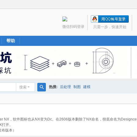
微信扫码登录
只需一步，快速开始
帮助
热搜:
后处理
制图
建模
搜索
搜
索
nter NX，软件图标也从NX变为Dc。在2606版本删除了NX命名，彻底命名为Desig
X打开。
月发布版本）