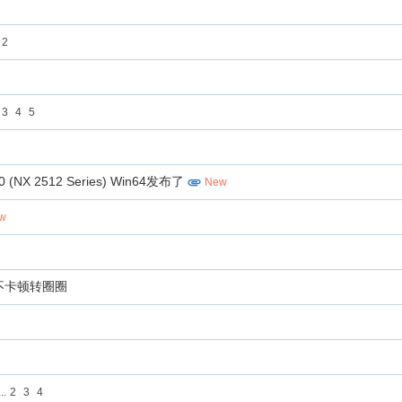
2
3
4
5
300 (NX 2512 Series) Win64发布了
New
w
不卡顿转圈圈
..
2
3
4