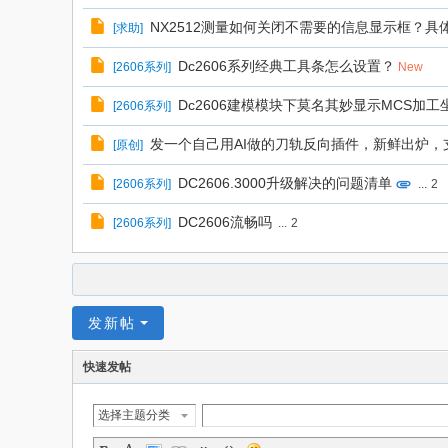
NX2512测量如何关闭不需要的信息显示框？具
[
求助
]
Dc2606系列经典工具条怎么设置？
[
2606系列
]
New
Dc2606建模模块下莫名其妙显示MCS加工
[
2606系列
]
发一个自己用AI做的刀轨反向插件，新鲜出炉，支
[
原创
]
DC2606.3000升级解决的问题清单
[
2606系列
]
...
2
DC2606流畅吗
[
2606系列
]
...
2
发新帖
快速发帖
选择主题分类