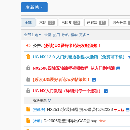
者
发新帖
全部
求助
59
已回复
10
已解决
14
综合分享
全部主题
最新
热门
热帖
精华
更多
公告:
(必读)UG爱好者论坛发帖须知！
UG NX 12.0 入门到精通教程-大脸猫（免费可下载）
NX2506四轴五轴编程视频教程_从入门到精通
(必读)UG爱好者论坛发帖须知！
UG NX入门教程（详细到每一个选项）
版块主题
NX2512安装问题 提示错误代码2228
[
已解决
]
Dc2606造型到导出CAD新bug
[
求助
]
New