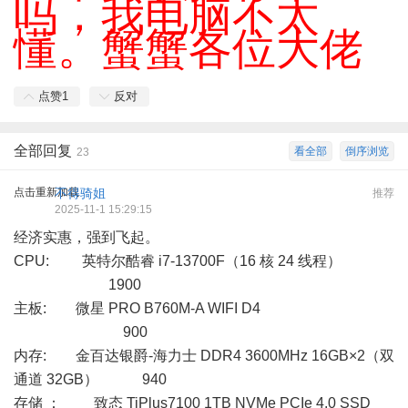
吗，我电脑不太
懂。蟹蟹各位大佬
点赞
1
反对
全部回复
看全部
倒序浏览
23
点击重新加载
不得骑姐
推荐
2025-11-1 15:29:15
经济实惠，强到飞起。
CPU: 英特尔酷睿 i7-13700F（16 核 24 线程）
1900
主板: 微星 PRO B760M-A WIFI D4
900
内存: 金百达银爵-海力士 DDR4 3600MHz 16GB×2（双
通道 32GB） 940
存储 ： 致态 TiPlus7100 1TB NVMe PCIe 4.0 SSD