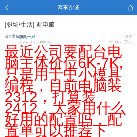
网事杂谈
[职场/生活]
配电脑
点击重新加载
俗人一只
楼主
2025-11-1 13:45:20
1582
23
最近公司要配台电
脑主体价位6K-7K,
只是用于中小模具
编程，目前电脑装
2312，打算装
2412，大家用什么
好用的配置吗，配
置单可以推荐下