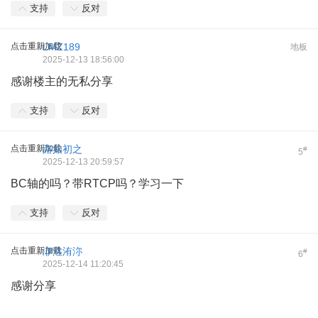
支持
反对
点击重新加载
LMZ189
地板
2025-12-13 18:56:00
感谢楼主的无私分享
支持
反对
点击重新加载
路如初之
#
5
2025-12-13 20:59:57
BC轴的吗？带RTCP吗？学习一下
支持
反对
点击重新加载
洢泩洧沵
#
6
2025-12-14 11:20:45
感谢分享