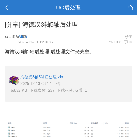
UG后处理
[分享]
海德汉3轴5轴后处理
点击重新加载
Alan_.
楼主
2025-12-13 03:18:37
1160
18
海德汉3轴5轴后处理,后处理文件夹完整。
海德汉3轴5轴后处理.zip
2025-12-13 03:17 上传
68.32 KB, 下载次数: 237, 下载积分: G币 -1