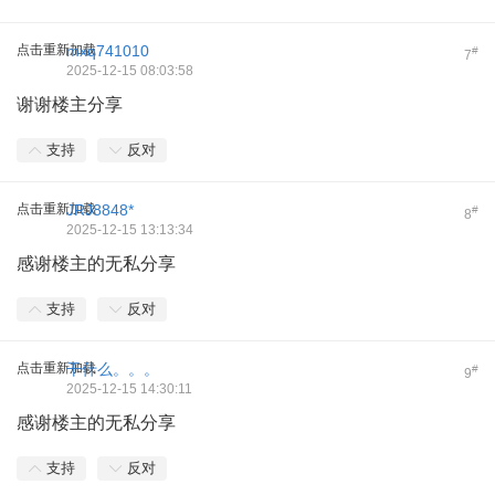
点击重新加载
mxq741010
#
7
2025-12-15 08:03:58
谢谢楼主分享
支持
反对
点击重新加载
JRJ8848*
#
8
2025-12-15 13:13:34
感谢楼主的无私分享
支持
反对
点击重新加载
干什么。。。
#
9
2025-12-15 14:30:11
感谢楼主的无私分享
支持
反对