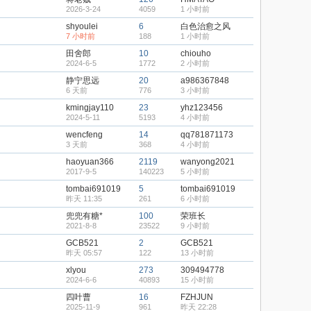
2026-3-24
4059
1 小时前
shyoulei
6
白色治愈之风
7 小时前
188
1 小时前
田舍郎
10
chiouho
2024-6-5
1772
2 小时前
静宁思远
20
a986367848
6 天前
776
3 小时前
kmingjay110
23
yhz123456
2024-5-11
5193
4 小时前
wencfeng
14
qq781871173
3 天前
368
4 小时前
haoyuan366
2119
wanyong2021
2017-9-5
140223
5 小时前
tombai691019
5
tombai691019
昨天 11:35
261
6 小时前
兜兜有糖*
100
荣班长
2021-8-8
23522
9 小时前
GCB521
2
GCB521
昨天 05:57
122
13 小时前
xlyou
273
309494778
2024-6-6
40893
15 小时前
四叶曹
16
FZHJUN
2025-11-9
961
昨天 22:28