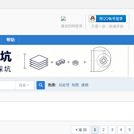
微信扫码登录
只需一步，快速开始
帮助
热搜:
后处理
制图
建模
搜索
搜
索
返 回
1
2
3
4
5