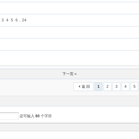
3
4
5
6
..
24
下一页 »
返 回
1
2
3
4
5
还可输入
80
个字符