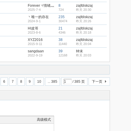
Foreverヾ情绪灬
8
zajfdiskzaj
2025-7-4
724
昨天 20:30
丶唯一的存在
235
zajfdiskzaj
2024-9-1
30474
昨天 20:26
HI皮哥
21
zajfdiskzaj
2023-8-6
4346
昨天 20:18
XYZ2016
38
zajfdiskzaj
2015-9-11
11440
昨天 20:04
sangdaan
39
钟末
2022-9-19
12168
昨天 20:03
6
7
8
9
10
... 385
/ 385 页
下一页
高级模式