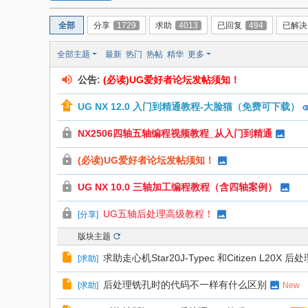
者
全部
分享
1729
求助
4013
已回复
494
已解决
全部主题
最新
热门
热帖
精华
更多
公告:
(必读)UG爱好者论坛发帖须知！
UG NX 12.0 入门到精通教程-大脸猫（免费可下载）
NX2506四轴五轴编程视频教程_从入门到精通
(必读)UG爱好者论坛发帖须知！
UG NX 10.0 三轴加工编程教程（含四轴案例）
UG五轴后处理高级教程！
[
分享
]
版块主题
求助走心机Star20J-Typec 和Citizen L20X 后处
[
求助
]
后处理铣孔时的代码不一样有什么区别
[
求助
]
New