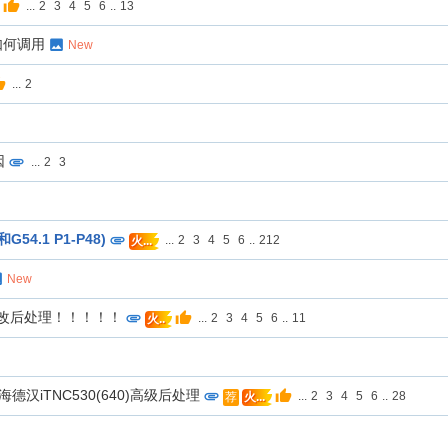
...
2
3
4
5
6
..
13
如何调用
New
...
2
因
...
2
3
4.1 P1-P48)
...
2
3
4
5
6
..
212
火...
New
修改后处理！！！！！
...
2
3
4
5
6
..
11
火..
汉iTNC530(640)高级后处理
...
2
3
4
5
6
..
28
荐
火...