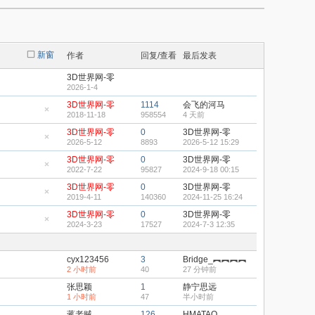
新窗
作者
回复/查看
最后发表
3D世界网-零
2026-1-4
3D世界网-零
1114
会飞的河马
2018-11-18
958554
4 天前
隐
藏
3D世界网-零
0
3D世界网-零
置
2026-5-12
8893
2026-5-12 15:29
顶
隐
帖
藏
3D世界网-零
0
3D世界网-零
置
2022-7-22
95827
2024-9-18 00:15
顶
隐
帖
藏
3D世界网-零
0
3D世界网-零
置
2019-4-11
140360
2024-11-25 16:24
顶
隐
帖
藏
3D世界网-零
0
3D世界网-零
置
2024-3-23
17527
2024-7-3 12:35
顶
隐
帖
藏
置
顶
cyx123456
3
Bridge_︻︻︻︻
帖
2 小时前
40
27 分钟前
张思颖
1
静宁思远
1 小时前
47
半小时前
蒋老贼
126
HMATAO