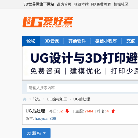
3D世界网旗下网站
设为首页
收藏本站
NX免费教程
机械社区
论坛
3D云课
其他软件
微信小程序
充值
»
论坛
›
UG编程加工
›
UG后处理
U
UG后处理
今日:
32
|
主题:
7684
|
排名:
4
G
版主:
haoyuan366
爱
发新帖
好