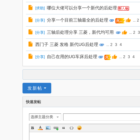
哪位大佬可以分享一个新代的后处理
[
求助
]
分享一个目前三轴最全的后处理
[
分享
]
...
2
火...
三轴后处理分享 三菱，新代均可用
[
分享
]
...
2
3
西门子 三菱 发格 新代UG后处理
...
2
3
4
自己在用的UG车床后处理
[
分享
]
...
2
3
4
火
发新帖
快速发帖
选择主题分类