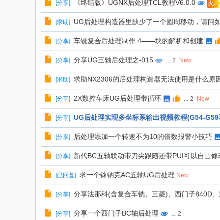
《终结版》UGNX后处理TCL教程V6.0.0
[
分享
]
火..
UG后处理构造器里缺少了一个圆周移动，请问
[
求助
]
车铣复合后处理制作 4——块的解析和创建
[
分享
]
分享UG三轴后处理之-015
[
分享
]
...
2
New
求助NX2306的后处理构造器无法使用是什么原
[
求助
]
2X数控车床UG后处理带循环
[
分享
]
...
2
New
UG后处理实现多坐标系输出视频教程(G54-G59和G5
[
分享
]
后处理添加一个转速不为10的倍数报警小技巧
[
分享
]
新代BC五轴联动带刀尖跟随还带PUI可以自己
[
分享
]
求一个铼钠克AC五轴UG后处理
[
已回复
]
New
分享法那科(含复合车铣、三菱)、西门子840D、海德
[
分享
]
分享一个西门子BC轴后处理
[
分享
]
...
2