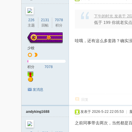
者
下午的时光 发表于 2026-
226
2131
7078
低于 199 你就老实
主题
回帖
积分
哇哦，还有这么多套路？确实
少校
积分
7078
发消息
回复
andyking1688
发表于 2026-5-22 22:05:53
|
之前同事带去两次，当然都是