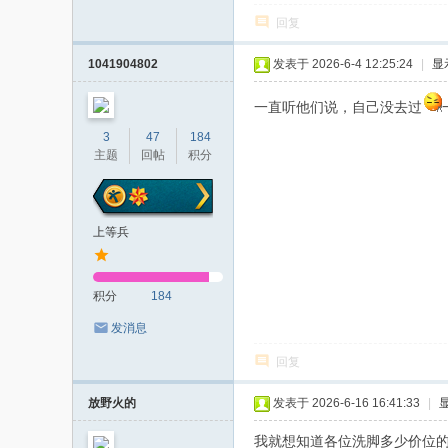
回复
1041904802
发表于 2026-6-4 12:25:24
|
显
一直听他们说，自己没去过
3
47
184
主题
回帖
积分
上等兵
积分
184
发消息
回复
放野火的
发表于 2026-6-16 16:41:33
|
我就想知道各位洗脚多少价位