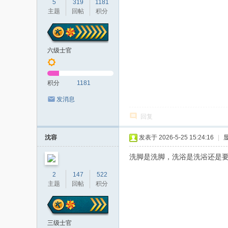
5
319
1181
主题
回帖
积分
六级士官
积分
1181
发消息
回复
沈容
发表于 2026-5-25 15:24:16
|
洗脚是洗脚，洗浴是洗浴还是要
2
147
522
主题
回帖
积分
三级士官