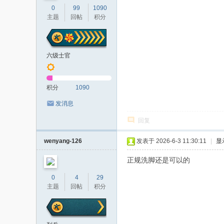
0
99
1090
主题
回帖
积分
六级士官
积分
1090
发消息
回复
wenyang-126
发表于 2026-6-3 11:30:11
|
显
正规洗脚还是可以的
0
4
29
主题
回帖
积分