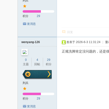
列兵
积分
29
发消息
回复
wenyang-126
发表于 2026-6-3 11:31:24
|
显
正规洗脚肯定没问题的，还是
0
4
29
主题
回帖
积分
列兵
积分
29
发消息