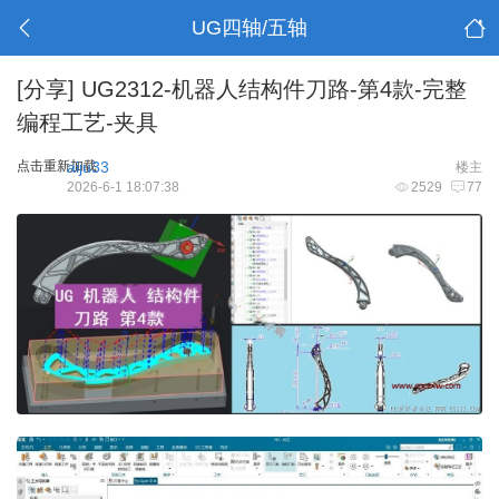
UG四轴/五轴
[分享]
UG2312-机器人结构件刀路-第4款-完整
编程工艺-夹具
点击重新加载
aiju33
楼主
2026-6-1 18:07:38
2529
77