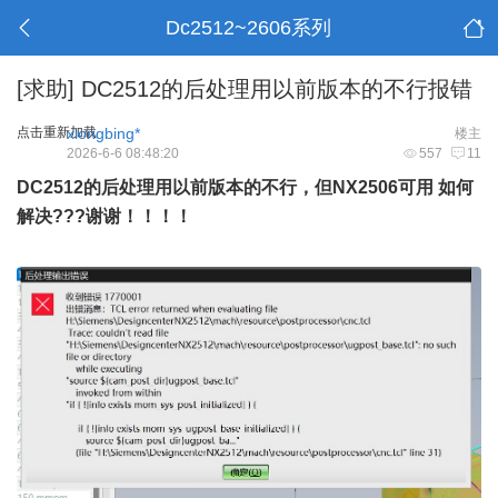
Dc2512~2606系列
[求助]
DC2512的后处理用以前版本的不行报错
点击重新加载
xiongbing*
楼主
2026-6-6 08:48:20
557
11
DC2512的后处理用以前版本的不行，
但
NX2506可
用
如何
解决???谢谢
！！！！