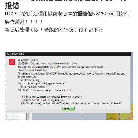
报错
D
C2512的后处理用以前老
版本的
报错
但
NX2506可
用
如何
解决谢谢
！！！！
新版后处理可以！老版的不行换了很多都不行