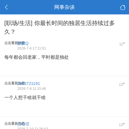
网事杂谈
[职场/生活]
你最长时间的独居生活持续过多
久？
点击重新加载
默默Q
#
11
2026-7-6 17:11:01
每年都会回老家，平时都是独处
点击重新加载
2803721191
#
12
2026-7-8 11:15:46
一个人想干啥就干啥
点击重新加载
北心弦
#
13