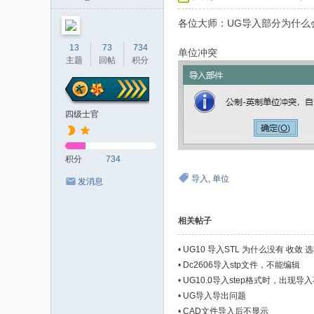
者
各位大师：UG导入部分为什么
13
73
734
单位冲突
主题
回帖
积分
四级士官
积分
734
导入
,
单位
发消息
相关帖子
•
UG10 导入STL 为什么没有 收敛 
•
Dc2606导入stp文件，不能编辑
•
UG10.0导入step格式时，出现导
•
UG导入导出问题
•
CAD文件导入后不显示