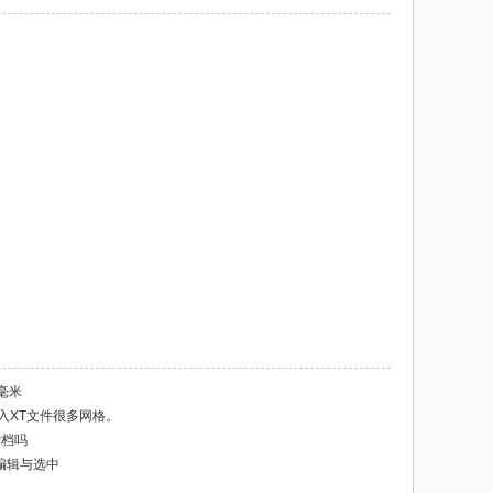
毫米
本导入XT文件很多网格。
P档吗
法编辑与选中