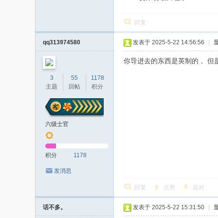
回复
qq313974580
发表于 2025-5-22 14:56:56
|
你导进去的东西是英制的， 但
3
55
1178
主题
回帖
积分
六级士官
积分
1178
发消息
回复
点赞
反对
话不多。
发表于 2025-5-22 15:31:50
|