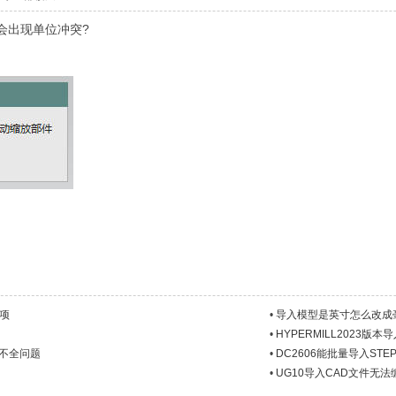
会出现单位冲突?
选项
•
导入模型是英寸怎么改成
•
HYPERMILL2023版
入不全问题
•
DC2606能批量导入STE
•
UG10导入CAD文件无