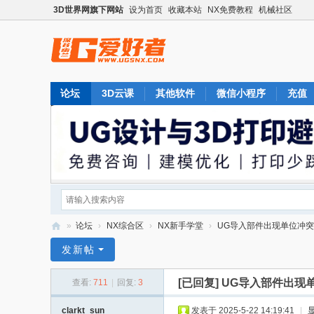
3D世界网旗下网站
设为首页
收藏本站
NX免费教程
机械社区
论坛
3D云课
其他软件
微信小程序
充值
»
论坛
›
NX综合区
›
NX新手学堂
›
UG导入部件出现单位冲突
U
发新帖
G
[已回复]
UG导入部件出现
查看:
711
|
回复:
3
爱
好
clarkt_sun
发表于 2025-5-22 14:19:41
|