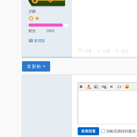
少尉
积分
2862
发消息
回复
点赞
反对
发新帖
回帖后跳转到最后
发表回复