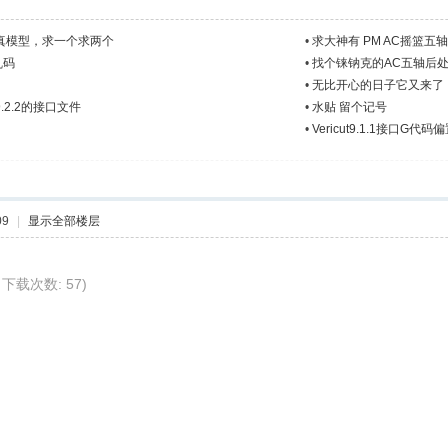
仿真模型，求一个求两个
•
求大神有 PM AC摇篮五
乱码
•
找个铼钠克的AC五轴后
•
无比开心的日子它又来了
.2.2的接口文件
•
水贴 留个记号
•
Vericut9.1.1接口G代
09
|
显示全部楼层
s, 下载次数: 57)