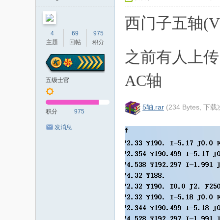
者
西门子五轴(VER
4
69
975
主题
回帖
积分
之前有人上传
AC轴
五级士官
5轴.rar
(234 Bytes, 下载
积分
975
发消息