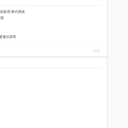
轴后处理 新代系统
处理
码偏置显示异常
举报