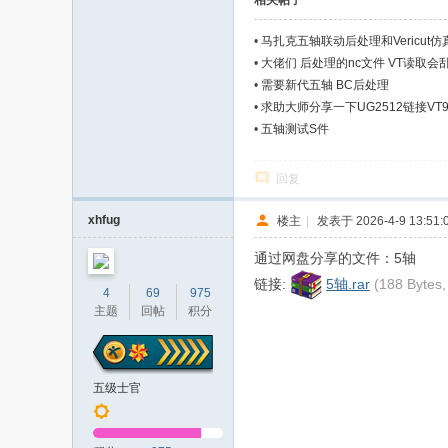
相关帖子
•
马扎克五轴联动后处理和Vericut
•
大佬们 后处理的nc文件 VT读取会
•
需要新代五轴 BC后处理
•
求助大师分享一下UG2512链接VT9
•
五轴测试S件
回复
xhfug
楼主
|
发表于 2026-4-9 13:51:
通过网盘分享的文件：5轴
链接:
5轴.rar
(188 Byte
4
69
975
主题
回帖
积分
五级士官