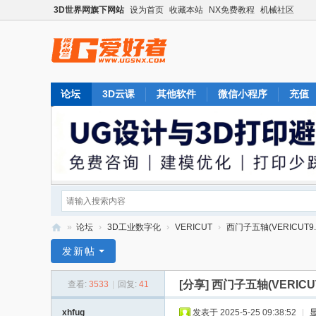
3D世界网旗下网站
设为首页
收藏本站
NX免费教程
机械社区
论坛
3D云课
其他软件
微信小程序
充值
»
论坛
›
3D工业数字化
›
VERICUT
›
西门子五轴(VERICUT9.
U
发新帖
G
[分享]
西门子五轴(VERICUT
查看:
3533
|
回复:
41
爱
好
xhfug
发表于 2025-5-25 09:38:52
|