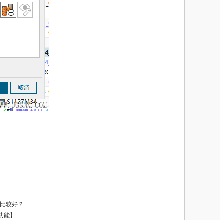
的
本比较好？
功能】