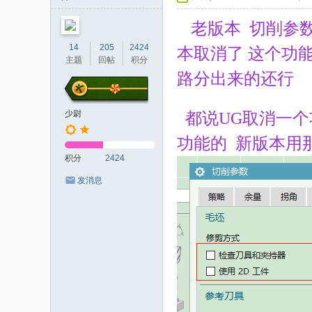
者
老版本 切削参
14
205
2424
本取消了 这个功
主题
回帖
积分
路分出来的还行 
少尉
都说UG取消一个
功能的 新版本用
积分
2424
发消息