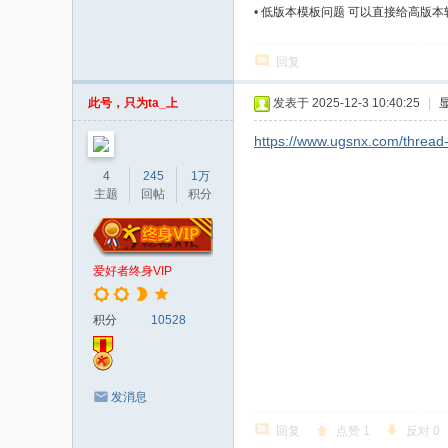
•
低版本模板问题 可以直接给高版本
回复
此号，只为ta_上
发表于 2025-12-3 10:40:25
|
https://www.ugsnx.com/thread
4
245
1万
主题
回帖
积分
爱好者终身VIP
积分
10528
发消息
回复
点赞
1
反对
0