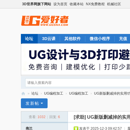
3D世界网旗下网站
设为首页
收藏本站
NX免费教程
机械社区
论坛
3D云课
其他软件
微信小程序
充值
»
论坛
›
UG编程加工
›
UG编程加工
›
UG新版删减掉的实用
U
发新帖
G
[求助]
UG新版删减掉的实
查看:
1032
|
回复:
6
爱
好
弗兰
发表于 2025-12-3 09:42:57
|