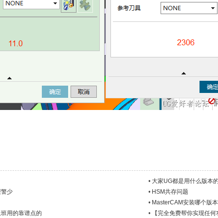
•
大家UG都是用什么版本
报警少
•
HSM共存问题
•
MasterCAM安装哪个版
里上班用的靠谱点的
•
【完全免费帮你实现任何