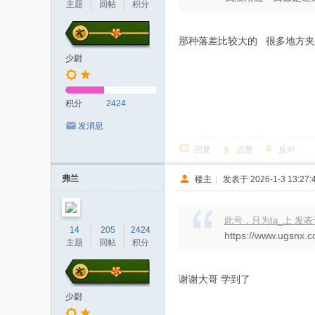
主题
回帖
积分
那种落差比较大的 很多地方
少尉
积分
2424
发消息
回复
点赞
反对
弗兰
楼主
|
发表于 2026-1-3 13:27:
此号，只为ta_上 发表于 2
14
205
2424
https://www.ugsnx
主题
回帖
积分
谢谢大哥 学到了
少尉