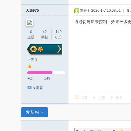
天涯975
发表于 2026-1-7 10:08:51
|
显
通过切屑层来控制，效果应该
0
42
149
主题
回帖
积分
上等兵
积分
149
发消息
回复
点赞
反对
发新帖