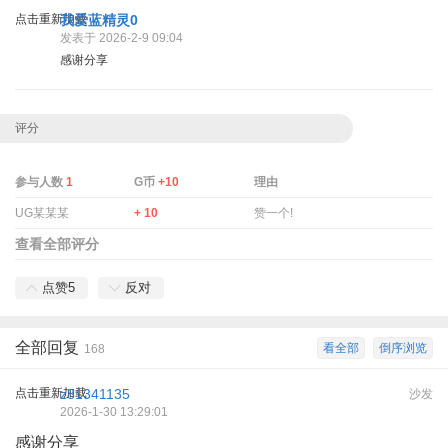
点击重新加载
我爱蓝精灵0
发表于 2026-2-9 09:04
感谢分享
评分
参与人数
1
G币
+10
理由
UG某某某
+ 10
赞一个!
查看全部评分
点赞
5
反对
全部回复
看全部
倒序浏览
168
点击重新加载
z81341135
沙发
2026-1-30 13:29:01
感谢分享