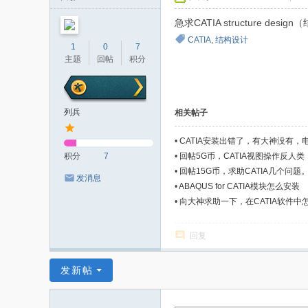
者
急求CATIA structur
CATIA
,
结构设计
1
0
7
主题
回帖
积分
列兵
相关帖子
•
CATIA安装出错了，有大神没有，
积分
7
•
回帖5G币，CATIA视图操作反人
•
回帖15G币，求助CATIA几个问题
发消息
•
ABAQUS for CATIA模块怎么安装
•
向大神求助一下，在CATIA软件
回复
发新帖