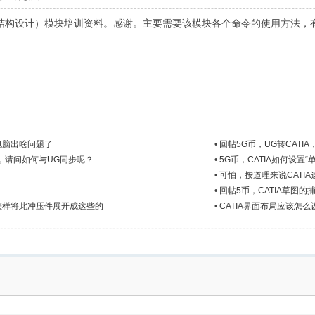
e design（结构设计）模块培训资料。感谢。主要需要该模块各个命令的使用
电脑出啥问题了
•
回帖5G币，UG转CAT
类，请问如何与UG同步呢？
•
5G币，CATIA如何设置
。
•
可怕，按道理来说CATI
•
回帖5币，CATIA草图
中怎样将此冲压件展开成这些的
•
CATIA界面布局应该怎么