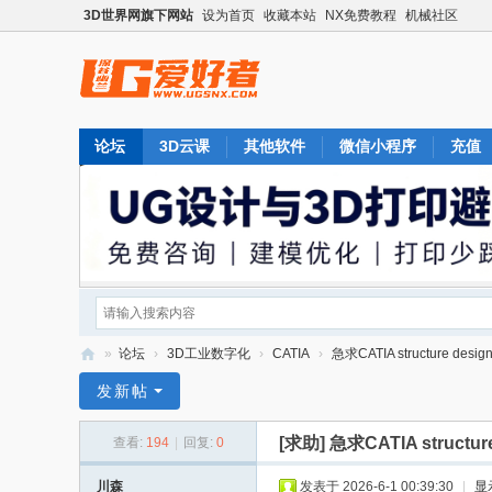
3D世界网旗下网站
设为首页
收藏本站
NX免费教程
机械社区
论坛
3D云课
其他软件
微信小程序
充值
»
论坛
›
3D工业数字化
›
CATIA
›
急求CATIA structure d
U
发新帖
G
[求助]
急求CATIA struc
查看:
194
|
回复:
0
爱
好
川森
发表于 2026-6-1 00:39:30
|
显