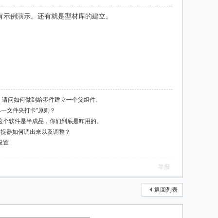
方法，有示例演示。还有就是型材库的建立。
IA，请问如何做到给零件建立一个父组件。
“单一文件夹打卡”原则？
A这个软件是半成品，你们到底是咋用的。
的捕捉器如何调出来以及调整？
设置
举报
返回列表