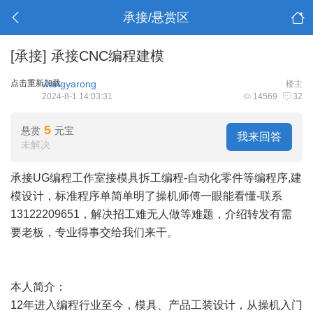
承接/悬赏区
[承接]
承接CNC编程建模
点击重新加载
wangyarong
楼主
2024-8-1 14:03:31
14569
32
5
悬赏
元宝
我来回答
未解决
承接UG编程工作室接模具拆工编程-自动化零件等编程序,建
模设计，标准程序单简单明了操机师傅一眼能看懂-联系
13122209651，解决招工难无人做等难题，介绍转发有需
要老板，专业得事交给我们来干。
本人简介：
12年进入编程行业至今，模具、产品工装设计，从操机入门