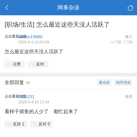
网事杂谈
[职场/生活]
怎么最近这些天没人活跃了
点击重新加载
admin19880
楼主
2026-5-8 10:04:39
736
39
怎么最近这些天没人活跃了
点赞
反对
全部回复
看全部
倒序浏览
39
点击重新加载
UG1231
推荐
2026-5-8 10:12:34
看样子摸鱼的人少了 都忙起来了
支持
1
反对
0