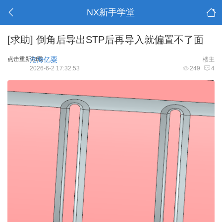
NX新手学堂
[求助]
倒角后导出STP后再导入就偏置不了面
点击重新加载
沧海亿粟
楼主
2026-6-2 17:32:53
249
4