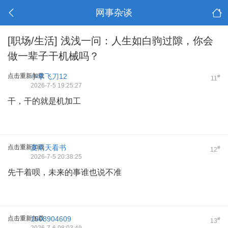
网事杂谈
[职场/生活]
浅浅一问：人生如白驹过隙，你会
做一辈子干机械吗？
点击重新加载
小李飞刀12
#
11
2026-7-5 19:25:27
干，干的就是机加工
点击重新加载
夏雨天看书
#
12
2026-7-5 20:38:25
先干着呗，未来的事谁也说不准
点击重新加载
1508904609
#
13