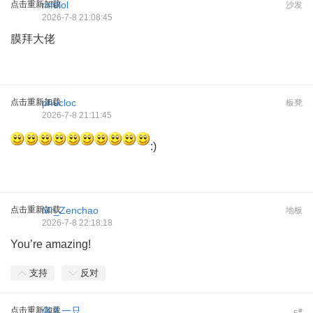
点击重新加载
mfdlol
沙发
2026-7-8 21:08:45
膜拜大佬
点击重新加载
phucloc
板凳
2026-7-8 21:11:45
:)
点击重新加载
Mr_Zenchao
地板
2026-7-8 22:18:18
You’re amazing!
支持
反对
点击重新加载
俗人一只
#