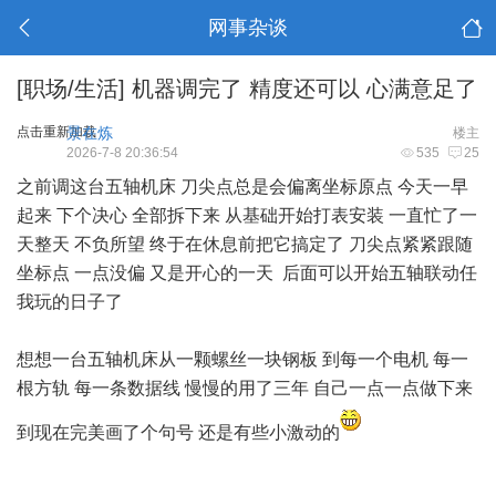
网事杂谈
[职场/生活]
机器调完了 精度还可以 心满意足了
点击重新加载
景在炼
楼主
2026-7-8 20:36:54
535
25
之前调这台五轴机床 刀尖点总是会偏离坐标原点 今天一早
起来 下个决心 全部拆下来 从基础开始打表安装 一直忙了一
天整天 不负所望 终于在休息前把它搞定了 刀尖点紧紧跟随
坐标点 一点没偏 又是开心的一天 后面可以开始五轴联动任
我玩的日子了
想想一台五轴机床从一颗螺丝一块钢板 到每一个电机 每一
根方轨 每一条数据线 慢慢的用了三年 自己一点一点做下来
到现在完美画了个句号 还是有些小激动的