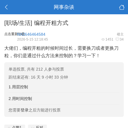
网事杂谈
[职场/生活]
编程开粗方式
点击重新加载
NX2646464584
楼主
2026-5-15 12:18:45
1451
34
大佬们，编程开粗的时候时间过长，需要换刀或者更换刀
粒，你们是通过什么方法来控制的？学习一下！
单选投票, 共有 212 人参与投票
距结束还有: 16 天 9 小时 33 分钟
1.用层控制
2.用时间控制
您需要
登录
之后方能进行投票
点赞
1
反对