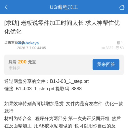
UG编程加工
[求助]
老板说零件加工时间太长 求大神帮忙优
化优化
点击重新加载
yayabokeya
楼主
2026-7-7 00:44:05
2832
53
200
悬赏
元宝
我来回答
未解决
通过网盘分享的文件：B1-J-03_1_step.prt
链接:
B1-J-03_1_step.prt
提取码: 8888
如果效率特别高可以增加悬赏 文件内是有左右件 优化一款
就行
材料为铝合金 程序分为两部分 第一次先正反面开粗 然后
在反面精加工 用AB胶水粘着做的 也可以用你自己的反