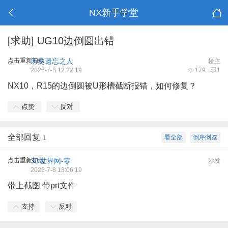
NX新手学堂
[求助]
UG10边倒圆出错
点击重新加载
历史遗忘之人
楼主
2026-7-8 12:22:19
179
1
NX10，R15的边倒圆被U形槽截断报错，如何修复？
点赞
反对
全部回复
看全部
倒序浏览
1
点击重新加载
3D世界网-零
沙发
2026-7-8 13:06:19
带上截图 带prt文件
支持
反对