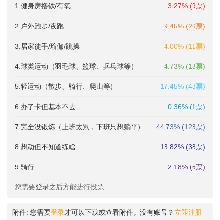
1.健身房撸铁/有氧
3.27% (9票)
2.户外跑步/夜跑
9.45% (26票)
3.居家徒手/瑜伽/跳操
4.00% (11票)
4.球类运动（羽毛球、篮球、乒乓球等）
4.73% (13票)
5.轻运动（散步、骑行、爬山等）
17.45% (48票)
6.办了卡但基本不去
0.36% (1票)
7.完全没锻炼（上班太累，下班只想躺平）
44.73% (123票)
8.想动但不知道练啥
13.82% (38票)
9.骑行
2.18% (6票)
您需要
登录
之后方能进行投票
附件:
您需要
登录
才可以下载或查看附件。没有账号？
立即注册